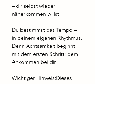
– dir selbst wieder 
näherkommen willst
Du bestimmst das Tempo – 
in deinem eigenen Rhythmus.
Denn Achtsamkeit beginnt 
mit dem ersten Schritt: dem 
Ankommen bei dir.
Wichtiger Hinweis:Dieses 
Angebot ist für Menschen 
gedacht, die sich bewusst 
Zeit für sich nehmen und 
Achtsamkeit auf eine tiefe, 
alltagsnahe Weise 
integrieren möchten. Es 