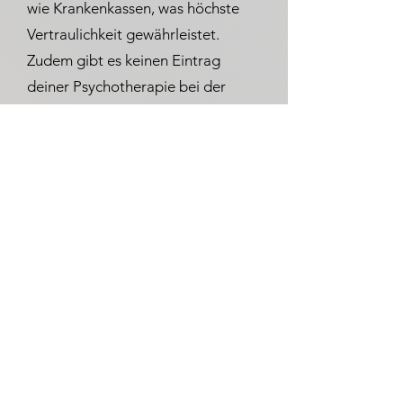
wie Krankenkassen, was höchste
Vertraulichkeit gewährleistet.
Zudem gibt es keinen Eintrag
deiner Psychotherapie bei der
Krankenkasse, was dir auch in
beruflichen Kontexten mehr
Diskretion ermöglicht.
Wenn du aktuell auf einen
kassenärztlichen Therapieplatz
wartest, können wir gemeinsam
diese Zeit überbrücken – ein
geschützter Raum für erste
Schritte, Entlastung und
Stabilisierung.